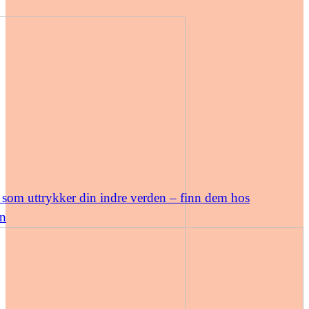
som uttrykker din indre verden – finn dem hos
n