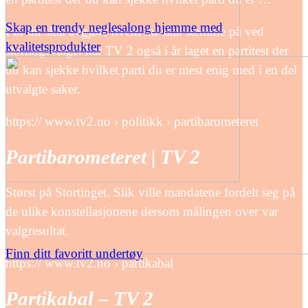
Skap en trendy neglesalong hjemme med
Før du skal avgjøre hvem du skal stemme på ved
kvalitetsprodukter
stortingsvalget har TV 2 også i år laget en partitest der
du kan sjekke hvilket parti du er mest enig med i en del
utvalgte saker.
https:// www.tv2.no › politikk › partibarometeret
Partibarometeret | TV 2
Størst på Stortinget. Slik ville mandatene fordelt seg på
de ulike konstellasjonene dersom målingen over var
valgresultat.
Finn ditt favoritt undertøy
https:// www.tv2.no › partikabal
Partikabal – TV 2