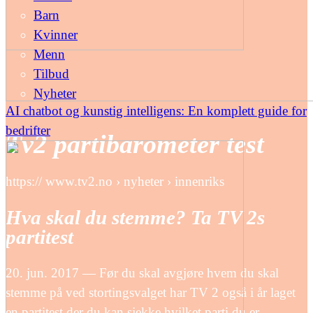
Barn
Kvinner
Menn
Tilbud
Nyheter
AI chatbot og kunstig intelligens: En komplett guide for
bedrifter
Tv2 partibarometer test
https:// www.tv2.no › nyheter › innenriks
Hva skal du stemme? Ta TV 2s
partitest
20. jun. 2017 — Før du skal avgjøre hvem du skal
stemme på ved stortingsvalget har TV 2 også i år laget
en partitest der du kan sjekke hvilket parti du er …