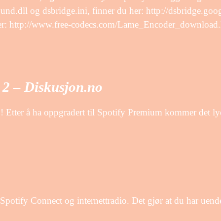
d.dll og dsbridge.ini, finner du her: http://dsbridge.goo
u her: http://www.free-codecs.com/Lame_Encoder_downloa
e 2 – Diskusjon.no
S! Etter å ha oppgradert til Spotify Premium kommer det ly
otify Connect og internettradio. Det gjør at du har uen