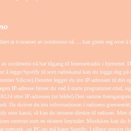
…
.no
ørt at ti tusener av nordmenn nå … kan glede seg over å h
 av nordmenn nå har tilgang til Internettradio i hjemmet. D
or å legge Spotify til som radiokanal kan du logge deg på 
rontier Silicon).Deretter legger du inn IP-adressen til din
gen IP-adresse finner du ved å starte programmet cmd, og s
 :8124 etter IP-adressen (se bildet).Den samme fremgangs
lt. Da skriver du inn informasjonen i radioens grensesnitt,
ify som kanal, så kan du streame direkte til radioen. Men 
er radioen omtrent som en ekstern høyttaler. Musikken kan du 
 nettverk, og PC-en må kjøre Spotify. I tillegg trenger du 