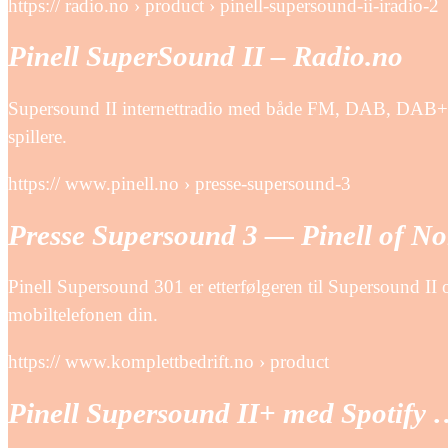
https:// radio.no › product › pinell-supersound-ii-iradio-2
Pinell SuperSound II – Radio.no
Supersound II internettradio med både FM, DAB, DAB+, 
spillere.
https:// www.pinell.no › presse-supersound-3
Presse Supersound 3 — Pinell of N
Pinell Supersound 301 er etterfølgeren til Supersound I
mobiltelefonen din.
https:// www.komplettbedrift.no › product
Pinell Supersound II+ med Spotify 