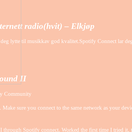
rnett radio(hvit) – Elkjøp
deg lytte til musikkav god kvalitet.Spotify Connect lar d
sound II
tify Community
gs. Make sure you connect to the same network as your devi
 through Spotify connect. Worked the first time I tried it, 