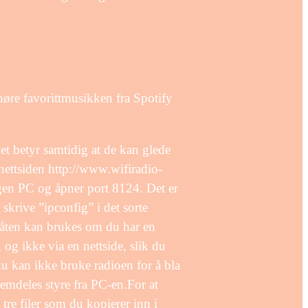
øre favorittmusikken fra Spotify
et betyr samtidig at de kan glede
nettsiden http://www.wifiradio-
 egen PC og åpner port 8124. Det er
krive ”ipconfig” i det sorte
måten kan brukes om du har en
 og ikke via en nettside, slik du
du kan ikke bruke radioen for å bla
fremdeles styre fra PC-en.For at
tre filer som du kopierer inn i