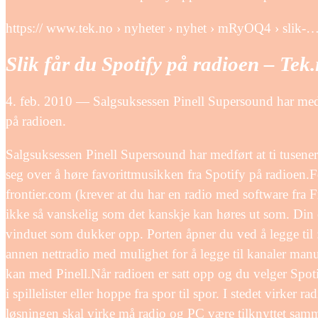
https:// www.tek.no › nyheter › nyhet › mRyOQ4 › slik-
Slik får du Spotify på radioen – Tek
4. feb. 2010 — Salgsuksessen Pinell Supersound har medf
på radioen.
Salgsuksessen Pinell Supersound har medført at ti tusener
seg over å høre favorittmusikken fra Spotify på radioen.F
frontier.com (krever at du har en radio med software fra F
ikke så vanskelig som det kanskje kan høres ut som. Din e
vinduet som dukker opp. Porten åpner du ved å legge til
annen nettradio med mulighet for å legge til kanaler manue
kan med Pinell.Når radioen er satt opp og du velger Spoti
i spillelister eller hoppe fra spor til spor. I stedet virk
løsningen skal virke må radio og PC være tilknyttet samme