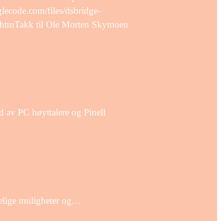
glecode.com/files/dsbridge-
d.htmTakk til Ole Morten Skymoen
d av PC høyttalere og Pinell
delige muligheter og…