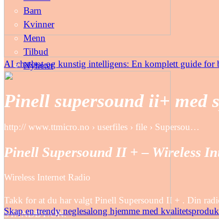
Barn
Kvinner
Menn
Tilbud
AI chatbot og kunstig intelligens: En komplett guide for b
Nyheter
Pinell supersound ii+ med s
http:// www.ttmicro.no › userfiles › file › Supersou…
Pinell Supersound II + – Wireless I
Wireless Internet Radio
Takk for at du har valgt Pinell Supersound II + . Din 
Skap en trendy neglesalong hjemme med kvalitetsproduk
STANDBY/ON.