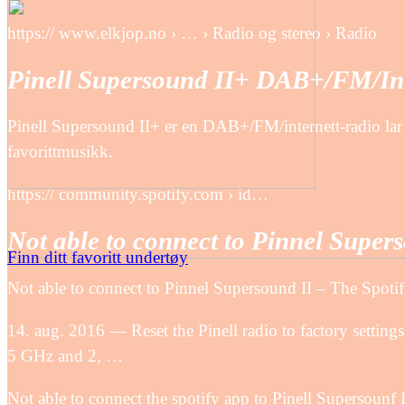
https:// www.elkjop.no › … › Radio og stereo › Radio
Pinell Supersound II+ DAB+/FM/Inte
Pinell Supersound II+ er en DAB+/FM/internett-radio lar 
favorittmusikk.
https:// community.spotify.com › id…
Not able to connect to Pinnel Super
Finn ditt favoritt undertøy
Not able to connect to Pinnel Supersound II – The Spo
14. aug. 2016 — Reset the Pinell radio to factory settin
5 GHz and 2, …
Not able to connect the spotify app to Pinell Supersounf II