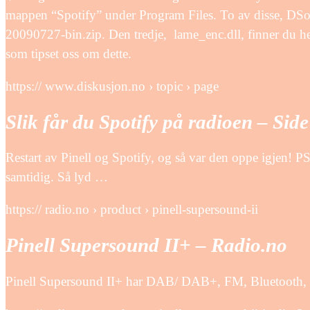
mappen “Spotify” under Program Files. To av disse, DSoun
20090727-bin.zip. Den tredje, lame_enc.dll, finner d
som tipset oss om dette.
https:// www.diskusjon.no › topic › page
Slik får du Spotify på radioen – Sid
Restart av Pinell og Spotify, og så var den oppe igjen! P
samtidig. Så lyd …
https:// radio.no › product › pinell-supersound-ii
Pinell Supersound II+ – Radio.no
Pinell Supersound II+ har DAB/ DAB+, FM, Bluetooth, Sp