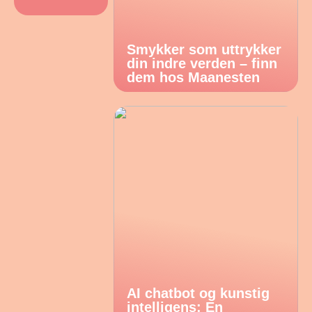
Smykker som uttrykker
din indre verden – finn
dem hos Maanesten
AI chatbot og kunstig
intelligens: En