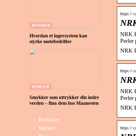
https:// 
NRK
BUTIKKER
NRK P1
Hvordan et lagersystem kan
Perler
styrke motebedrifter
NRK P1
https:// 
NRK
NYHETER
NRK P1
Smykker som uttrykker din indre
Perler
verden – finn dem hos Maanesten
NRK P1
Butikker
Merker
https:// 