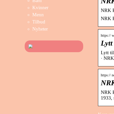
NRK
Barn
Kvinner
NRK P1
Menn
NRK P1
Tilbud
Nyheter
https://
Lytt
Lytt t
· NRK
https://
NRK
NRK P1,
1933, 