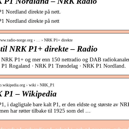
 P1 Nordland – NRK Radio
 Nordland direkte på nett.
 Nordland direkte på nett
 www.radio-norge.org › … › NRK P1+ direkte
 til NRK P1+ direkte – Radio
il NRK P1+ og mer enn 150 nettradio og DAB radiokana
 P1 Rogaland · NRK P1 Trøndelag · NRK P1 Nordland.
 no.wikipedia.org › wiki › NRK_P1
 P1 – Wikipedia
 i dagligtale bare kalt P1, er den eldste og største av NRKs
men har røtter tilbake til 1925 som del …