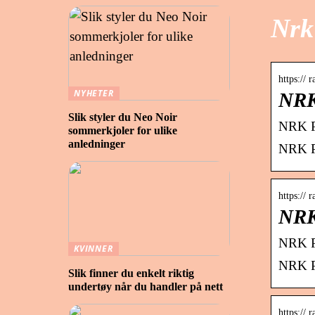
Nrk
https:// 
NYHETER
NRK
Slik styler du Neo Noir
NRK P1
sommerkjoler for ulike
anledninger
NRK P1
https:// 
NRK
NRK P1
KVINNER
NRK P1
Slik finner du enkelt riktig
undertøy når du handler på nett
https:// 