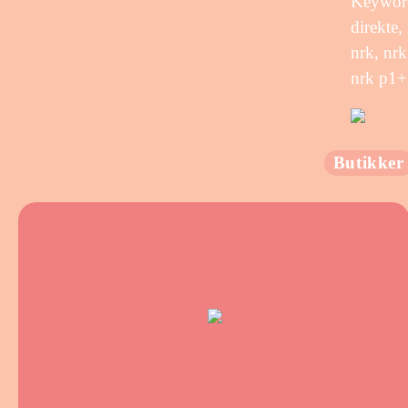
Keywords
direkte,
nrk, nrk
nrk p1+
Butikker