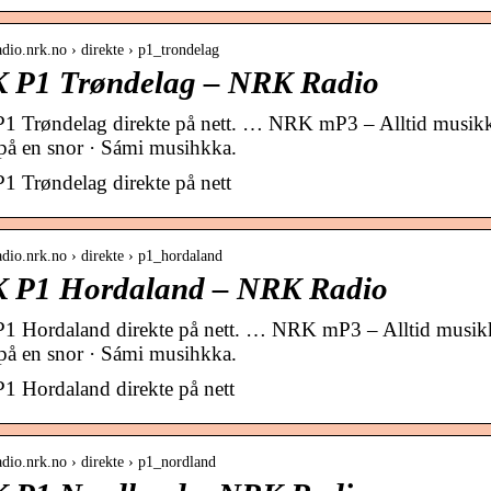
radio.nrk.no › direkte › p1_trondelag
 P1 Trøndelag – NRK Radio
 Trøndelag direkte på nett. … NRK mP3 – Alltid musik
 på en snor · Sámi musihkka.
 Trøndelag direkte på nett
radio.nrk.no › direkte › p1_hordaland
 P1 Hordaland – NRK Radio
 Hordaland direkte på nett. … NRK mP3 – Alltid musik
 på en snor · Sámi musihkka.
 Hordaland direkte på nett
radio.nrk.no › direkte › p1_nordland