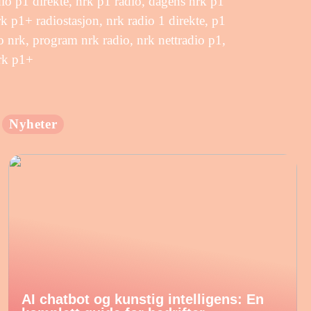
o p1 direkte, nrk p1 radio, dagens nrk p1
rk p1+ radiostasjon, nrk radio 1 direkte, p1
o nrk, program nrk radio, nrk nettradio p1,
rk p1+
Nyheter
AI chatbot og kunstig intelligens: En