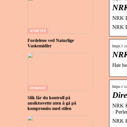
NRK
NRK P1
NRK P1
NYHETER
Fordelene ved Naturlige
Vaskemidler
https:// 
NRK
Hør he
https:// 
KVINNER
Dire
Slik får du kontroll på
ansiktssvette uten å gå på
NRK Ra
kompromiss med stilen
· Perl
NRK Ra