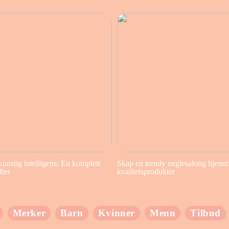
kunstig intelligens: En komplett
Skap en trendy neglesalong hjem
fter
kvalitetsprodukter
Merker
Barn
Kvinner
Menn
Tilbud