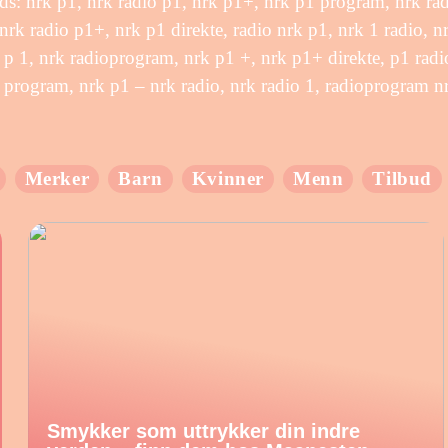
: nrk p1, nrk radio p1, nrk p1+, nrk p1 program, nrk radi
 nrk radio p1+, nrk p1 direkte, radio nrk p1, nrk 1 radio, n
 p 1, nrk radioprogram, nrk p1 +, nrk p1+ direkte, p1 radi
 program, nrk p1 – nrk radio, nrk radio 1, radioprogram n
Merker
Barn
Kvinner
Menn
Tilbud
Smykker som uttrykker din indre