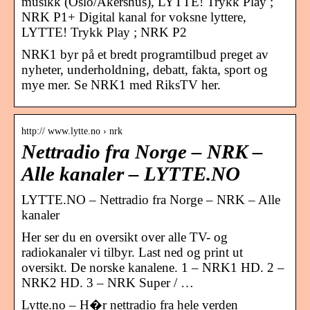
musikk (Oslo/Akershus), LYTTE! Trykk Play ;
NRK P1+ Digital kanal for voksne lyttere,
LYTTE! Trykk Play ; NRK P2
NRK1 byr på et bredt programtilbud preget av
nyheter, underholdning, debatt, fakta, sport og
mye mer. Se NRK1 med RiksTV her.
http:// www.lytte.no › nrk
Nettradio fra Norge – NRK –
Alle kanaler – LYTTE.NO
LYTTE.NO – Nettradio fra Norge – NRK – Alle
kanaler
Her ser du en oversikt over alle TV- og
radiokanaler vi tilbyr. Last ned og print ut
oversikt. De norske kanalene. 1 – NRK1 HD. 2 –
NRK2 HD. 3 – NRK Super / …
Lytte.no – H�r nettradio fra hele verden