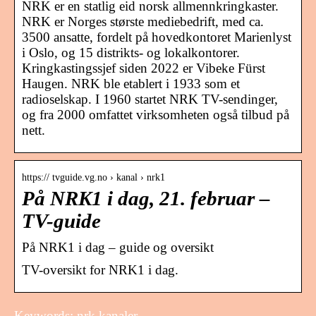
NRK er en statlig eid norsk allmennkringkaster.
NRK er Norges største mediebedrift, med ca.
3500 ansatte, fordelt på hovedkontoret Marienlyst
i Oslo, og 15 distrikts- og lokalkontorer.
Kringkastingssjef siden 2022 er Vibeke Fürst
Haugen. NRK ble etablert i 1933 som et
radioselskap. I 1960 startet NRK TV-sendinger,
og fra 2000 omfattet virksomheten også tilbud på
nett.
https:// tvguide.vg.no › kanal › nrk1
På NRK1 i dag, 21. februar –
TV-guide
På NRK1 i dag – guide og oversikt
TV-oversikt for NRK1 i dag.
Keywords: nrk kanaler