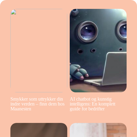
Smykker som uttrykker din
AI chatbot og kunstig
indre verden – finn dem hos
intelligens: En komplett
Maanesten
guide for bedrifter