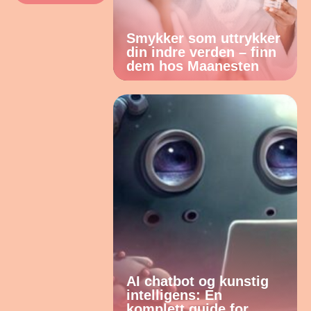
Smykker som uttrykker
din indre verden – finn
dem hos Maanesten
AI chatbot og kunstig
intelligens: En
komplett guide for