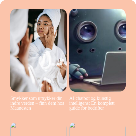
Smykker som uttrykker din
AI chatbot og kunstig
indre verden – finn dem hos
intelligens: En komplett
Maanesten
guide for bedrifter