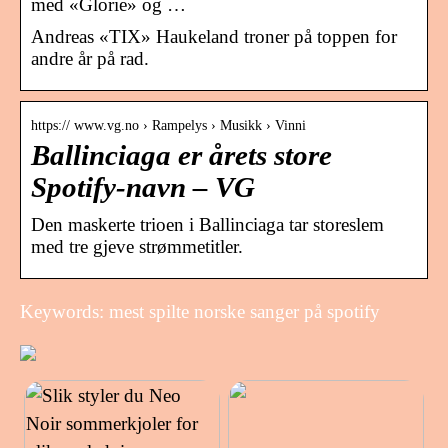
med «Glorie» og …
Andreas «TIX» Haukeland troner på toppen for
andre år på rad.
https:// www.vg.no › Rampelys › Musikk › Vinni
Ballinciaga er årets store
Spotify-navn – VG
Den maskerte trioen i Ballinciaga tar storeslem
med tre gjeve strømmetitler.
Keywords: mest spilte norske sanger på spotify