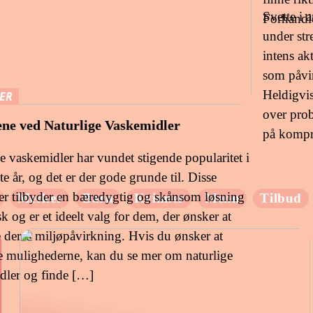
Svette i 
Forhandl
under str
intens ak
som påvir
Heldigvis
ER
over prob
ene ved Naturlige Vaskemidler
på komp
e vaskemidler har vundet stigende popularitet i
te år, og det er der gode grunde til. Disse
er tilbyder en bæredygtig og skånsom løsning
Merker
Barn
Kvinner
Menn
Tilbud
ask og er et ideelt valg for dem, der ønsker at
 deres miljøpåvirkning. Hvis du ønsker at
e mulighederne, kan du se mer om naturlige
dler og finde […]