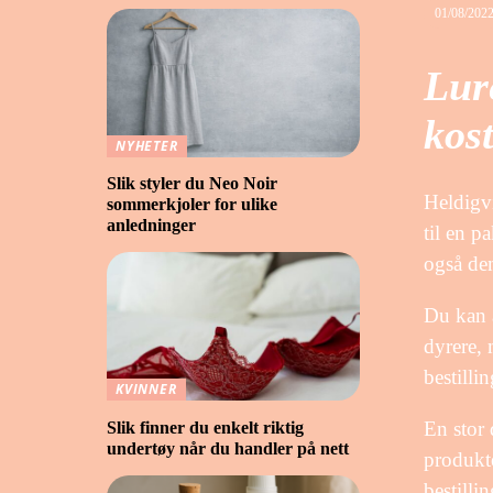
01/08/202
Lur
kos
NYHETER
Slik styler du Neo Noir
Heldigvi
sommerkjoler for ulike
anledninger
til en p
også den
Du kan a
dyrere, 
bestilli
KVINNER
En stor 
Slik finner du enkelt riktig
undertøy når du handler på nett
produkte
bestilli