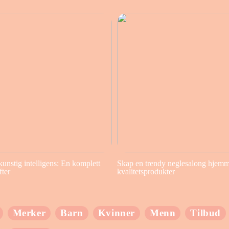
kunstig intelligens: En komplett
Skap en trendy neglesalong hjem
fter
kvalitetsprodukter
Merker
Barn
Kvinner
Menn
Tilbud