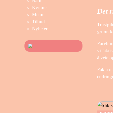
Barn
Kvinner
Det r
Menn
Tilbud
Trustpil
Nyheter
grunn ka
Facebook
vi fakti
å veie o
Fakta om
endringe