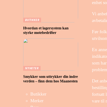
enhet so
Vi anbef
avbetali
BUTIKKER
Hvordan et lagersystem kan
Før folk
styrke motebedrifter
utvilso
En annen
indikato
som har 
NYHETER
problem
Smykker som uttrykker din indre
Det anbe
verden – finn dem hos Maanesten
bestilli
Butikker
fortsatt
Merker
vare til