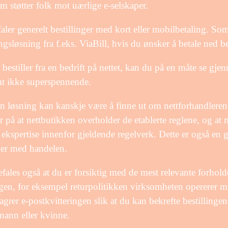
m støtter folk mot uærlige e-selskaper.
aler generelt bestillinger med kort eller mobilbetaling. Som
ngsløsning fra f.eks. ViaBill, hvis du ønsker å betale ned b
 bestiller fra en bedrift på nettet, kan du på en måte se gj
mt ikke superspennende.
 løsning kan kanskje være å finne ut om nettforhandleren 
r på at nettbutikken overholder de etablerte reglene, og a
ekspertise innenfor gjeldende regelverk. Dette er også en g
er med handelen.
fales også at du er forsiktig med de mest relevante forhol
ngen, for eksempel returpolitikken virksomheten opererer med
 lagrer e-postkvitteringen slik at du kan bekrefte bestillinge
 mann eller kvinne.