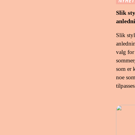
NYHET
Slik st
anledn
Slik sty
anledni
valg for
sommerg
som er k
noe som 
tilpasse