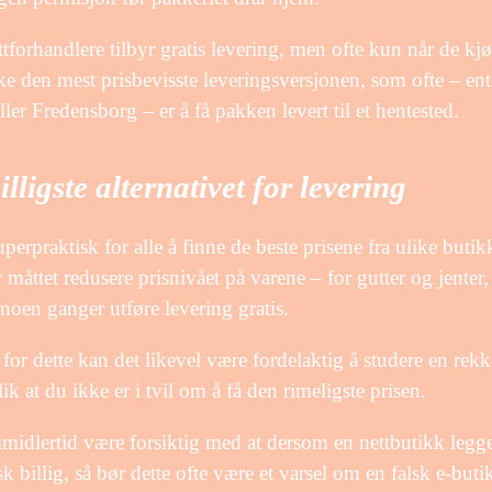
ttforhandlere tilbyr gratis levering, men ofte kun når de kjøp
ke den mest prisbevisste leveringsversjonen, som ofte – e
eller Fredensborg – er å få pakken levert til et hentested.
illigste alternativet for levering
uperpraktisk for alle å finne de beste prisene fra ulike butikke
r måttet redusere prisnivået på varene – for gutter og jenter,
oen ganger utføre levering gratis.
s for dette kan det likevel være fordelaktig å studere en rek
lik at du ikke er i tvil om å få den rimeligste prisen.
midlertid være forsiktig med at dersom en nettbutikk legger
isk billig, så bør dette ofte være et varsel om en falsk e-but