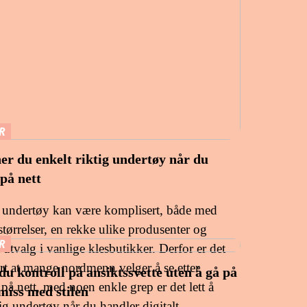
R
ner du enkelt riktig undertøy når du
på nett
 undertøy kan være komplisert, både med
størrelser, en rekke ulike produsenter og
R
 utvalg i vanlige klesbutikker. Derfor er det
art at mange nordmenn velger å se etter
 du kontroll på ansiktssvette uten å gå på
på nett, med noen enkle grep er det lett å
iss med stilen
tig undertøy når du handler digitalt.