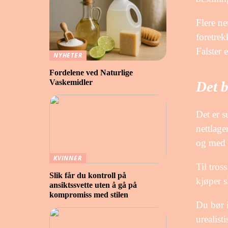
Flere ne
foretrek
Falster 
NYHETER
Fordelene ved Naturlige
Vaskemidler
Det b
Det er s
nettlage
og med n
KVINNER
Til tros
Slik får du kontroll på
kjøper s
ansiktssvette uten å gå på
kompromiss med stilen
Du bør i
urealist