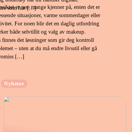
ansiktet er noe mange kjenner på, enten det er
ere som har […]
essende situasjoner, varme sommerdager eller
tivitet. For noen blir det en daglig utfordring
ker både selvtillit og valg av makeup.
 finnes det løsninger som gir deg kontroll
lemet – uten at du må endre livsstil eller gå
romiss […]
Nyheter