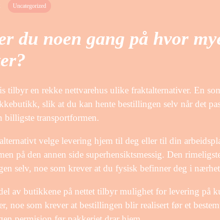
2
Uncategorized
er du noen gang på hvor my
ter?
s tilbyr en rekke nettvarehus ulike fraktalternativer. En so
akkebutikk, slik at du kan hente bestillingen selv når det p
 billigste transportformen.
lternativt velge levering hjem til deg eller til din arbeidsp
men på den annen side superhensiktsmessig. Den rimeligste 
ngen selv, noe som krever at du fysisk befinner deg i nærhe
del av butikkene på nettet tilbyr mulighet for levering på
r, noe som krever at bestillingen blir realisert før et bestemt
ngen permisjon før pakkeriet drar hjem.