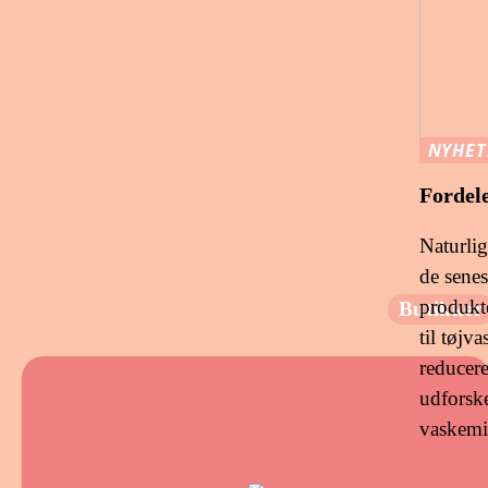
NYHET
Fordel
Naturlig
de senes
produkt
Butikker
til tøjv
reducere
udforsk
vaskemi