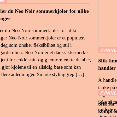
ER
yler du Neo Noir sommerkjoler for ulike
inger
ler du Neo Noir sommerkjoler for ulike
nger Neo Noir sommerkjoler er et populært
 deg som ønsker fleksibilitet og stil i
KVINNE
arderoben. Neo Noir er et dansk klesmerke
jent for enkle snitt og gjennomtenkte detaljer,
Slik fin
gjør kjolene til en allsidig base som kan
handler 
s flere anledninger. Smarte stylinggrep […]
Å handle
tanke på 
KVINNE
begrenset
ikke så r
Slik får
undertøy 
komprom
finne rik