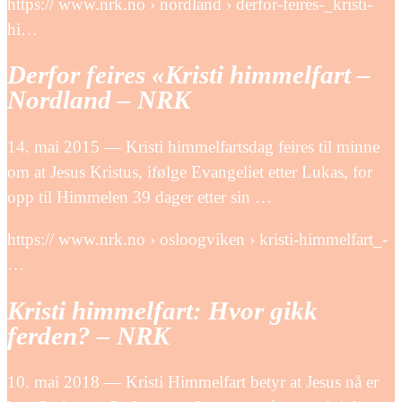
https:// www.nrk.no › nordland › derfor-feires-_kristi-
hi…
Derfor feires «Kristi himmelfart –
Nordland – NRK
14. mai 2015 — Kristi himmelfartsdag feires til minne
om at Jesus Kristus, ifølge Evangeliet etter Lukas, for
opp til Himmelen 39 dager etter sin …
https:// www.nrk.no › osloogviken › kristi-himmelfart_-
…
Kristi himmelfart: Hvor gikk
ferden? – NRK
10. mai 2018 — Kristi Himmelfart betyr at Jesus nå er