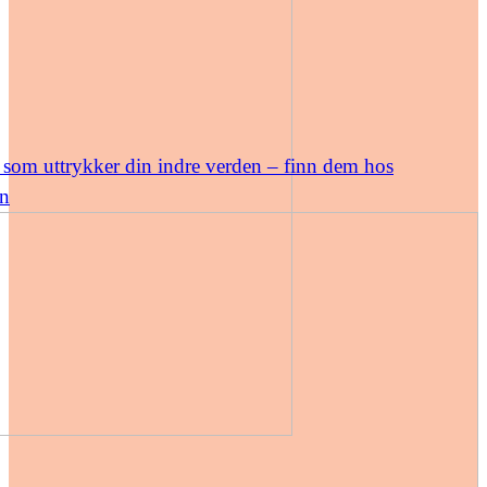
som uttrykker din indre verden – finn dem hos
n