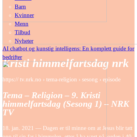
Barn
Kvinner
Menn
Tilbud
Nyheter
AI chatbot og kunstig intelligens: En komplett guide for
bedrifter
Kristi himmelfartsdag nrk
https:// tv.nrk.no › tema-religion › sesong › episode
Tema – Religion – 9. Kristi
himmelfartsdag (Sesong 1) – NRK
TV
18. jan. 2021 — Dagen er til minne om at Jesus blir tatt
opp til sin far i himmelen, etter å ha vært på jorden i 40