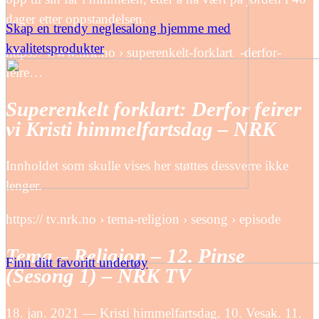
dager etter oppstandelsen.
Skap en trendy neglesalong hjemme med
kvalitetsprodukter
https:// www.nrk.no › superenkelt-forklart_-derfor-
feire…
Superenkelt forklart: Derfor feirer
vi Kristi himmelfartsdag – NRK
Innholdet som skulle vises her støttes dessverre ikke
lenger.
https:// tv.nrk.no › tema-religion › sesong › episode
Tema – Religion – 12. Pinse
Finn ditt favoritt undertøy
(Sesong 1) – NRK TV
18. jan. 2021 — Kristi himmelfartsdag. 10. Vesak. 11.