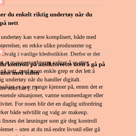
R
ner du enkelt riktig undertøy når du
på nett
 undertøy kan være komplisert, både med
størrelser, en rekke ulike produsenter og
R
 utvalg i vanlige klesbutikker. Derfor er det
art at mange nordmenn velger å se etter
 du kontroll på ansiktssvette uten å gå på
på nett, med noen enkle grep er det lett å
iss med stilen
tig undertøy når du handler digitalt.
ansiktet er noe mange kjenner på, enten det er
ere som har […]
essende situasjoner, varme sommerdager eller
tivitet. For noen blir det en daglig utfordring
ker både selvtillit og valg av makeup.
 finnes det løsninger som gir deg kontroll
lemet – uten at du må endre livsstil eller gå