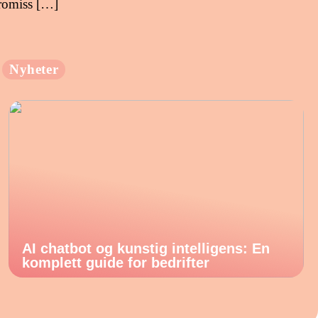
romiss […]
Nyheter
AI chatbot og kunstig intelligens: En
komplett guide for bedrifter