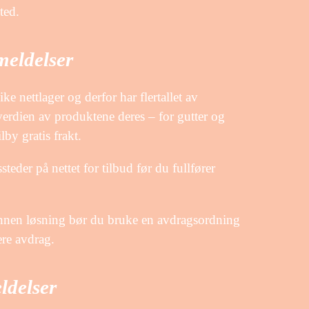
ted.
meldelser
ke nettlager og derfor har flertallet av
verdien av produktene deres – for gutter og
by gratis frakt.
teder på nettet for tilbud før du fullfører
annen løsning bør du bruke en avdragsordning
ere avdrag.
ldelser