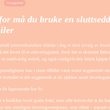
2
Uncategorized
for må du bruke en sluttsedd
iler
 antall internetthandlere tildeler i dag et stort utvalg av le
få det levert til et utleveringssted, fordi det er ekstremt fle
 er usedvanlig enkelt, og også vanligvis den lettest kjøpte
smuligheten kan i noen tilfeller være svært avgjørende om
et formålet er det avgjørende at du sjekker antatt leveringsd
r de lageransatte har fri.
 e-butikker lover gratis frakt, men ofte kreves det at du ha
ke den rimeligste leveringsversjonen, som oftest – uansett