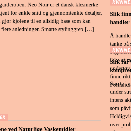
KVINNE
arderoben. Neo Noir er et dansk klesmerke
jent for enkle snitt og gjennomtenkte detaljer,
Slik fin
gjør kjolene til en allsidig base som kan
handler 
s flere anledninger. Smarte stylinggrep […]
Å handle
tanke på 
KVINNE
begrenset
ikke så r
Slik får
undertøy 
komprom
finne rik
Svette i 
Forhandl
under str
intens ak
som påvir
Heldigvis
ER
over prob
ene ved Naturlige Vaskemidler