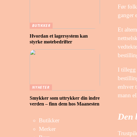
Før folk
ganger e
BUTIKKER
Et alter
Hvordan et lagersystem kan
nettsels
styrke motebedrifter
vedtekte
bestilli
I tilleg
bestilli
enhver t
NYHETER
mann el
Smykker som uttrykker din indre
verden – finn dem hos Maanesten
Den b
Butikker
Merker
Trustpil