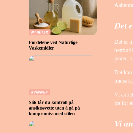
Aabenraa
Det e
NYHETER
Det er n
Fordelene ved Naturlige
Vaskemidler
nettbuti
jenter, 
Det kan 
transaks
KVINNER
Vi anbe
fra for 
Slik får du kontroll på
ansiktssvette uten å gå på
kompromiss med stilen
Vi an