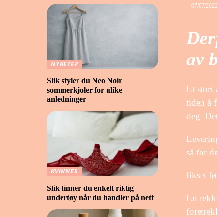
07/07/202
Der
av b
NYHETER
Slik styler du Neo Noir
Et stort
sommerkjoler for ulike
anledninger
tiden å 
deg. Det
Levering
så for d
KVINNER
fikset fø
Slik finner du enkelt riktig
En rekke
undertøy når du handler på nett
foretrek