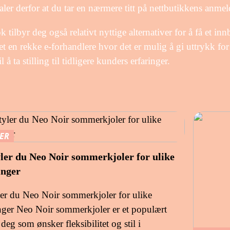
aler derfor at du tar en nærmere titt på nettbutikkens anmelde
 tilbyr deg også relativt nyttige alternativer for å få et innb
et en rekke e-forhandlere hvor det er mulig å gi uttrykk fo
l å ta stilling til tidligere kunders erfaringer.
ER
yler du Neo Noir sommerkjoler for ulike
inger
ler du Neo Noir sommerkjoler for ulike
nger Neo Noir sommerkjoler er et populært
 deg som ønsker fleksibilitet og stil i