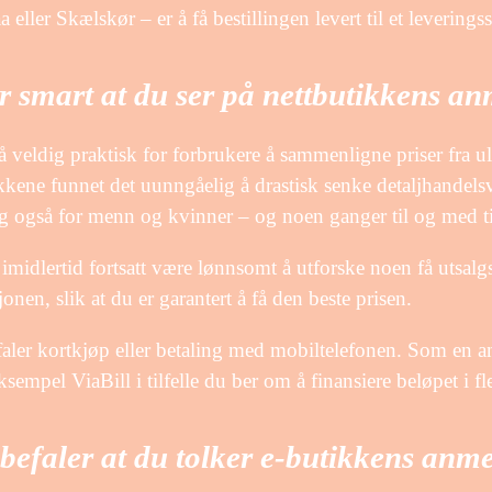
 eller Skælskør – er å få bestillingen levert til et leveringss
r smart at du ser på nettbutikkens an
å veldig praktisk for forbrukere å sammenligne priser fra uli
kkene funnet det uunngåelig å drastisk senke detaljhandels
og også for menn og kvinner – og noen ganger til og med til
imidlertid fortsatt være lønnsomt å utforske noen få utsalgss
jonen, slik at du er garantert å få den beste prisen.
faler kortkjøp eller betaling med mobiltelefonen. Som en 
eksempel ViaBill i tilfelle du ber om å finansiere beløpet i fl
befaler at du tolker e-butikkens anme