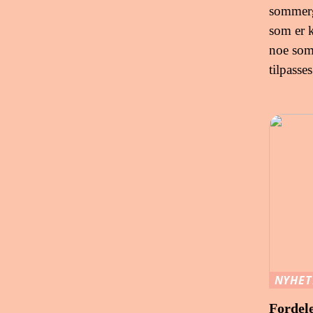
sommerg
som er k
noe som 
tilpasse
NYHET
Fordel