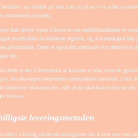
 bestiller i en butikk på nett kan de på en viss måte vurde
t omfattende prosjekt.
nativ kan derfor være å finne ut om nettforhandleren er e-mer
kapet overholder de etablerte reglene, og at e-selskapet blir
ne på området. Dette er også ditt alternativ for støtte hvis
ngen din.
g til dette er det å foretrekke at kunden er klar over de gru
ngen, for eksempel returretten nettbutikken benytter. I den f
id beholder fakturaen din, slik at du skal kunne bevise din 
ler kvinne.
illigste leveringsmetoden
ot tilbyr virkelig tiltalende muligheter for å lære mer om tan