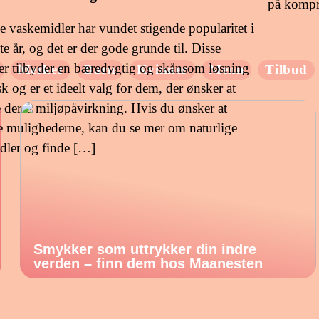
på komp
e vaskemidler har vundet stigende popularitet i
te år, og det er der gode grunde til. Disse
er tilbyder en bæredygtig og skånsom løsning
Merker
Barn
Kvinner
Menn
Tilbud
ask og er et ideelt valg for dem, der ønsker at
 deres miljøpåvirkning. Hvis du ønsker at
e mulighederne, kan du se mer om naturlige
dler og finde […]
Smykker som uttrykker din indre
verden – finn dem hos Maanesten