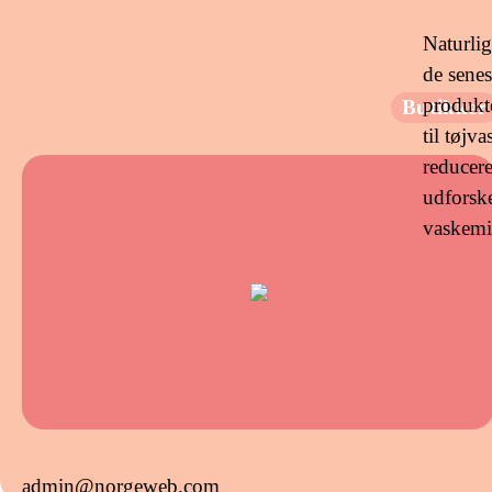
Naturlig
de senes
produkt
Butikker
til tøjv
reducere
udforsk
vaskemi
admin@norgeweb.com