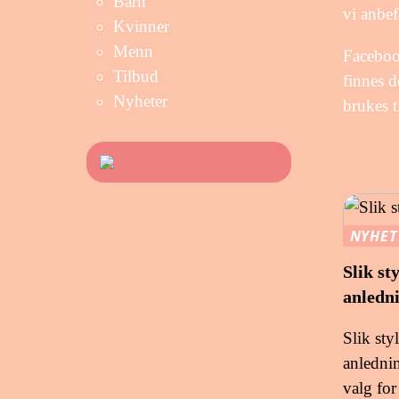
Barn
vi anbef
Kvinner
Menn
Facebook
Tilbud
finnes d
Nyheter
brukes ti
NYHET
Slik st
anledn
Slik sty
anledni
valg for