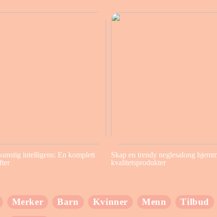
kunstig intelligens: En komplett
Skap en trendy neglesalong hjem
fter
kvalitetsprodukter
Merker
Barn
Kvinner
Menn
Tilbud